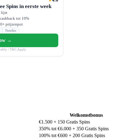
4.6
★
e Spins in eerste week
lijst
cashback tot 10%
00+ prijzenpot
Neteller
Now →
sibly | T&C Apply
Welkomstbonus
€1.500 + 150 Gratis Spins
350% tot €6.000 + 350 Gratis Spins
100% tot €600 + 200 Gratis Spins