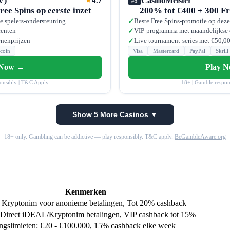
V)
CasinoMeister
4.7
★
#5
ee Spins op eerste inzet
200% tot €400 + 300 Fre
e spelers-ondersteuning
Beste Free Spins-promotie op deze 
✓
centen
VIP-programma met maandelijkse 
✓
enenprijzen
Live tournament-series met €50,0
✓
tcoin
Visa
Mastercard
PayPal
Skrill
 Now →
Play 
onsibly | T&C Apply
18+ | Gamble respon
Show 5 More Casinos ▼
18+ only. Gambling can be addictive — play responsibly. T&C apply.
BeGambleAware.org
Kenmerken
 Kryptonim voor anonieme betalingen, Tot 20% cashback
Direct iDEAL/Kryptonim betalingen, VIP cashback tot 15%
ngslimieten: €20 - €100.000, 15% cashback elke week