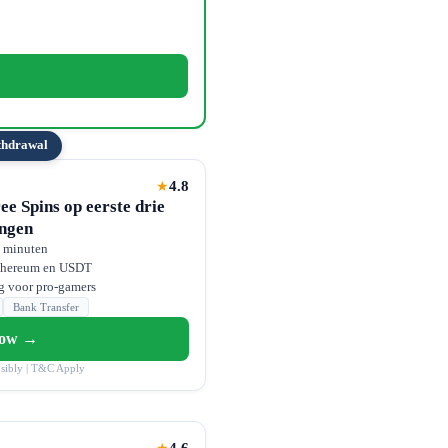
thdrawal
4.8
★
e Spins op eerste drie
ingen
0 minuten
Ethereum en USDT
ng voor pro-gamers
Bank Transfer
Now →
sibly | T&C Apply