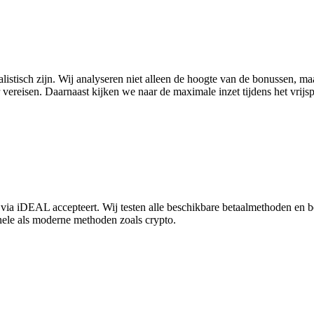
listisch zijn. Wij analyseren niet alleen de hoogte van de bonussen, 
 vereisen. Daarnaast kijken we naar de maximale inzet tijdens het vrijs
en via iDEAL accepteert. Wij testen alle beschikbare betaalmethoden en
onele als moderne methoden zoals crypto.