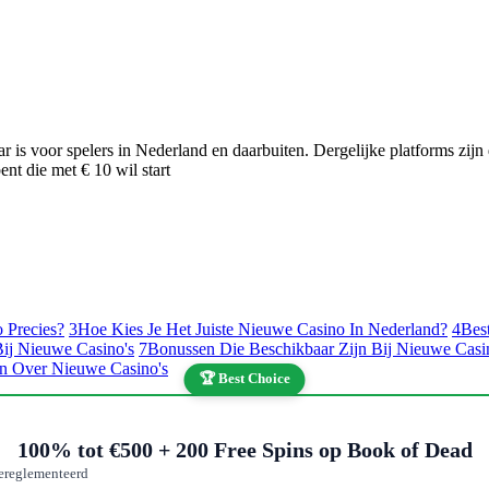
r is voor spelers in Nederland en daarbuiten. Dergelijke platforms zij
ent die met € 10 wil start
 Precies?
3
Hoe Kies Je Het Juiste Nieuwe Casino In Nederland?
4
Bes
ij Nieuwe Casino's
7
Bonussen Die Beschikbaar Zijn Bij Nieuwe Casi
en Over Nieuwe Casino's
🏆 Best Choice
100% tot €500 + 200 Free Spins op Book of Dead
ereglementeerd