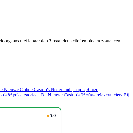
n doorgaans niet langer dan 3 maanden actief en bieden zowel een
te Nieuwe Online Casino's Nederland | Top 5
5
Onze
no's
8
Spelcategorieën Bij Nieuwe Casino's
9
Softwareleveranciers Bij
5.0
★