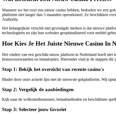
Wanneer we het over een nieuw casino hebben, bedoelen we een gokplat
platforms niet langer dan 3 maanden operationeel. Ze beschikken over 
Authority.
Het belangrijkste verschil met gevestigde merken is dat nieuwe plat
technologieën en zijn hun websites geoptimaliseerd voor mobiel gebrui
Hoe Kies Je Het Juiste Nieuwe Casino In 
Het vinden van een geschikt nieuw platform in Nederland hoeft niet ing
bonusvoorwaarden en betaalopties. Hieronder vind je de stappen die je
Stap 1: Bekijk het overzicht van recente casino's
Blader door onze actuele lijst met de nieuwste gokplatforms. Wij update
Stap 2: Vergelijk de aanbiedingen
Kijk naar de welkomstbonussen, betaalmethoden en beschikbare spellen.
Stap 3: Selecteer jouw favoriet