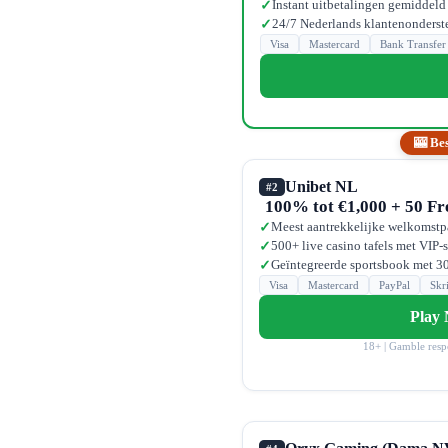
Instant uitbetalingen gemiddel
✓
24/7 Nederlands klantenonderste
✓
Visa
Mastercard
Bank Transfer
🎰 Be
Unibet NL
#2
100% tot €1,000 + 50 Fr
Meest aantrekkelijke welkomstp
✓
500+ live casino tafels met VIP-s
✓
Geïntegreerde sportsbook met 3
✓
Visa
Mastercard
PayPal
Skri
Play
18+ | Gamble resp