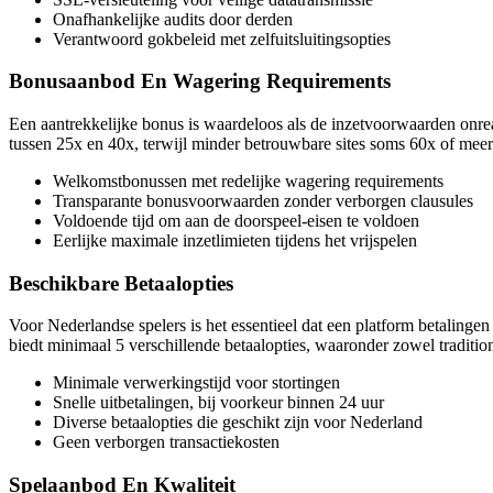
Onafhankelijke audits door derden
Verantwoord gokbeleid met zelfuitsluitingsopties
Bonusaanbod En Wagering Requirements
Een aantrekkelijke bonus is waardeloos als de inzetvoorwaarden onrea
tussen 25x en 40x, terwijl minder betrouwbare sites soms 60x of meer
Welkomstbonussen met redelijke wagering requirements
Transparante bonusvoorwaarden zonder verborgen clausules
Voldoende tijd om aan de doorspeel-eisen te voldoen
Eerlijke maximale inzetlimieten tijdens het vrijspelen
Beschikbare Betaalopties
Voor Nederlandse spelers is het essentieel dat een platform betaling
biedt minimaal 5 verschillende betaalopties, waaronder zowel traditi
Minimale verwerkingstijd voor stortingen
Snelle uitbetalingen, bij voorkeur binnen 24 uur
Diverse betaalopties die geschikt zijn voor Nederland
Geen verborgen transactiekosten
Spelaanbod En Kwaliteit