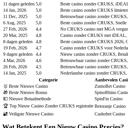
11 dagen geleden
5,0
Beste casino zonder CRUKS, iDEAL b
14 Jan, 2026
5,0
Beste casino zonder CRUKS limieten
11 Dec, 2025
5,0
Betrouwbaar casino zonder CRUKS, 
6 Aug, 2025
5,0
Beste casino zonder CRUKS, Snelle 
27 Feb, 2026
4,4
No CRUKS casino met MGA vergunning
20 Mar, 2025
4,8
Casino zonder CRUKS met iDEAL, Sne
8 dagen geleden
4,8
Beste casino zonder CRUKS 2026, G
19 Feb, 2026
4,7
Casino zonder CRUKS voor Nederland
9 dagen geleden
4,4
Nieuw casino zonder CRUKS, Betalin
4 Mar, 2026
4,6
Betrouwbaar casino zonder CRUKS, 
26 Feb, 2026
4,5
Betrouwbaar casino zonder CRUKS, S
14 Jan, 2025
5,0
Nederlandse casino zonder CRUKS,
Categorie
Aanbevolen Casi
🥇 Beste Nieuwe Casino
ZumoBet Casino
🎁 Beste Nieuwe Bonus
SpinoRhino Casin
💵 Nieuwe Betaalmethode
SpinFin Casino
🏆 Top Nieuw Casino Zonder CRUKS registratie
Betoranje Casino
🔐 Veiligste Nieuwe Casino
Cashobet Casino
Wat Betekent Een Nieuw Casino Precies?