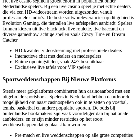
Het live casino segment groeit enorm in populariteit onder
Nederlandse spelers. Bij een live casino speel je met echte dealers
die via een HD-videostream worden uitgezonden vanuit
professionele studio's. De beste softwareleverancier op dit gebied is
Evolution Gaming, die tientallen live tafelspellen aanbiedt. Spelers
kunnen kiezen uit live blackjack, live roulette, live baccarat en
diverse gameshow-achtige spellen zoals Crazy Time en Dream
Catcher.
HD-kwaliteit videostreaming met professionele dealers
Interactieve chat met dealers en medespelers
Ruime openingstijden, vaak 24/7 beschikbaar
Exclusieve live tafels voor VIP spelers
Sportweddenschappen Bij Nieuwe Platforms
Steeds meer gokplatforms combineren hun casinoaanbod met een
uitgebreide sportsbook. Spelers in Nederland hebben daardoor de
mogelijkheid om naast casinospellen ook in te zetten op voetbal,
tennis, basketbal en andere populaire sporten. De odds bij
buitenlandse bookmakers zijn vaak voordeliger dan bij nationale
aanbieders, en er zijn minder restricties op het soort
weddenschappen dat geplaatst kan worden.
Pre-match en live weddenschappen op alle grote competities