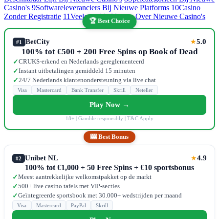
Casino's
9
Softwareleveranciers Bij Nieuwe Platforms
10
Casino
Zonder Registratie
11
Veelgestelde Vragen Over Nieuwe Casino's
🏆 Best Choice
BetCity
5.0
★
#1
100% tot €500 + 200 Free Spins op Book of Dead
CRUKS-erkend en Nederlands gereglementeerd
✓
Instant uitbetalingen gemiddeld 15 minuten
✓
24/7 Nederlands klantenondersteuning via live chat
✓
Visa
Mastercard
Bank Transfer
Skrill
Neteller
Play Now →
18+ | Gamble responsibly | T&C Apply
🎰 Best Bonus
Unibet NL
4.9
★
#2
100% tot €1,000 + 50 Free Spins + €10 sportsbonus
Meest aantrekkelijke welkomstpakket op de markt
✓
500+ live casino tafels met VIP-secties
✓
Geïntegreerde sportsbook met 30.000+ wedstrijden per maand
✓
Visa
Mastercard
PayPal
Skrill