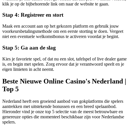
klik je op de bijbehorende link om naar de website te gaan.
Stap 4: Registreer en stort
Maak een account aan op het gekozen platform en gebruik jouw
voorkeursbetalingsmethode om een eerste storting te doen. Vergeet
niet een eventuele welkomstbonus te activeren voordat je begint.
Stap 5: Ga aan de slag
Kies je favoriete spel, of dat nu een slot, tafelspel of live dealer game
is, en begin met spelen. Zorg ervoor dat je verantwoord speelt en je
eigen limieten in acht neemt.
Beste Nieuwe Online Casino's Nederland |
Top 5
Nederland heeft een groeiend aanbod van gokplatforms die spelers
aantrekken met uitstekende bonussen en een breed spelaanbod.
Hieronder vind je onze top 5 selectie van de meest betrouwbare en
genereuze opties die momenteel beschikbaar zijn voor Nederlandse
spelers.