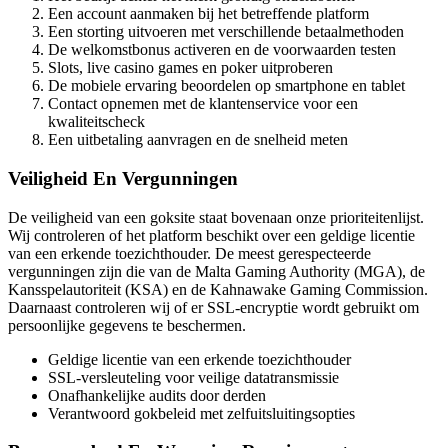
Een account aanmaken bij het betreffende platform
Een storting uitvoeren met verschillende betaalmethoden
De welkomstbonus activeren en de voorwaarden testen
Slots, live casino games en poker uitproberen
De mobiele ervaring beoordelen op smartphone en tablet
Contact opnemen met de klantenservice voor een
kwaliteitscheck
Een uitbetaling aanvragen en de snelheid meten
Veiligheid En Vergunningen
De veiligheid van een goksite staat bovenaan onze prioriteitenlijst.
Wij controleren of het platform beschikt over een geldige licentie
van een erkende toezichthouder. De meest gerespecteerde
vergunningen zijn die van de Malta Gaming Authority (MGA), de
Kansspelautoriteit (KSA) en de Kahnawake Gaming Commission.
Daarnaast controleren wij of er SSL-encryptie wordt gebruikt om
persoonlijke gegevens te beschermen.
Geldige licentie van een erkende toezichthouder
SSL-versleuteling voor veilige datatransmissie
Onafhankelijke audits door derden
Verantwoord gokbeleid met zelfuitsluitingsopties