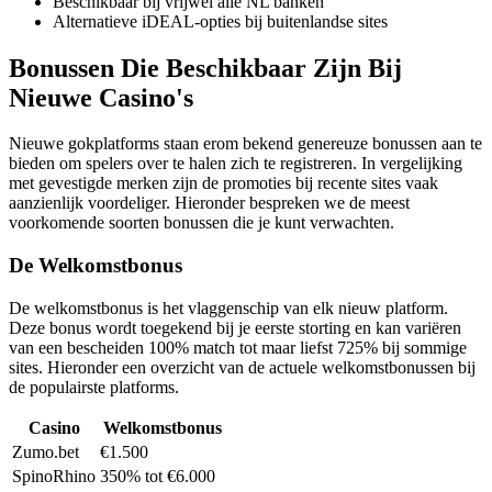
Beschikbaar bij vrijwel alle NL banken
Alternatieve iDEAL-opties bij buitenlandse sites
Bonussen Die Beschikbaar Zijn Bij
Nieuwe Casino's
Nieuwe gokplatforms staan erom bekend genereuze bonussen aan te
bieden om spelers over te halen zich te registreren. In vergelijking
met gevestigde merken zijn de promoties bij recente sites vaak
aanzienlijk voordeliger. Hieronder bespreken we de meest
voorkomende soorten bonussen die je kunt verwachten.
De Welkomstbonus
De welkomstbonus is het vlaggenschip van elk nieuw platform.
Deze bonus wordt toegekend bij je eerste storting en kan variëren
van een bescheiden 100% match tot maar liefst 725% bij sommige
sites. Hieronder een overzicht van de actuele welkomstbonussen bij
de populairste platforms.
Casino
Welkomstbonus
Zumo.bet
€1.500
SpinoRhino
350% tot €6.000