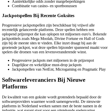
Aantrekkelijke odds zonder margebeperkingen
Combinatie van casino- en sportbonussen
Jackpotspellen Bij Recente Goksites
Progressieve jackpotspellen zijn beschikbaar bij vrijwel alle
recentelijk gelanceerde platforms. Deze spellen hebben een
oplopend prijzenpot die kan oplopen tot miljoenen euro's. Bekende
jackpottitels zoals Mega Moolah, Divine Fortune en Hall of Gods
zijn bij de meeste sites te vinden. Elke inzet draagt bij aan de
groeiende jackpot, wat deze spellen bijzonder spannend maakt voor
spelers die dromen van een levensveranderende winst.
Progressieve jackpots met miljoenen in de prijzenpot
Dagelijkse en wekelijkse must-drop jackpots
Jackpotspellen van NetEnt, Microgaming en Pragmatic Play
Softwareleveranciers Bij Nieuwe
Platforms
De kwaliteit van een goksite wordt grotendeels bepaald door de
softwareproviders waarmee wordt samengewerkt. De nieuwste
platforms in Nederland werken samen met de beste namen in de
industrie, wat garant staat voor een uitstekende spelervaring.