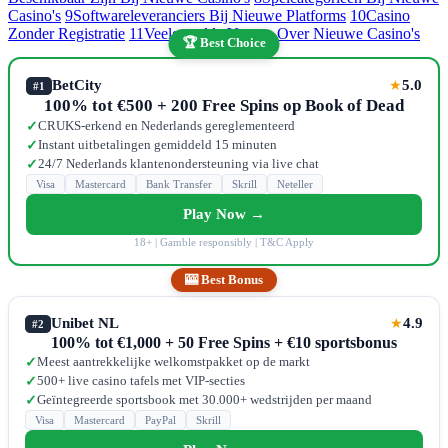
Casino's
9
Softwareleveranciers Bij Nieuwe Platforms
10
Casino
Zonder Registratie
11
Veelgestelde Vragen Over Nieuwe Casino's
🏆 Best Choice
BetCity
5.0
★
#1
100% tot €500 + 200 Free Spins op Book of Dead
CRUKS-erkend en Nederlands gereglementeerd
✓
Instant uitbetalingen gemiddeld 15 minuten
✓
24/7 Nederlands klantenondersteuning via live chat
✓
Visa
Mastercard
Bank Transfer
Skrill
Neteller
Play Now →
18+ | Gamble responsibly | T&C Apply
🎰 Best Bonus
Unibet NL
4.9
★
#2
100% tot €1,000 + 50 Free Spins + €10 sportsbonus
Meest aantrekkelijke welkomstpakket op de markt
✓
500+ live casino tafels met VIP-secties
✓
Geïntegreerde sportsbook met 30.000+ wedstrijden per maand
✓
Visa
Mastercard
PayPal
Skrill