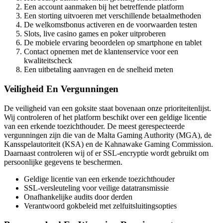
Een account aanmaken bij het betreffende platform
Een storting uitvoeren met verschillende betaalmethoden
De welkomstbonus activeren en de voorwaarden testen
Slots, live casino games en poker uitproberen
De mobiele ervaring beoordelen op smartphone en tablet
Contact opnemen met de klantenservice voor een
kwaliteitscheck
Een uitbetaling aanvragen en de snelheid meten
Veiligheid En Vergunningen
De veiligheid van een goksite staat bovenaan onze prioriteitenlijst.
Wij controleren of het platform beschikt over een geldige licentie
van een erkende toezichthouder. De meest gerespecteerde
vergunningen zijn die van de Malta Gaming Authority (MGA), de
Kansspelautoriteit (KSA) en de Kahnawake Gaming Commission.
Daarnaast controleren wij of er SSL-encryptie wordt gebruikt om
persoonlijke gegevens te beschermen.
Geldige licentie van een erkende toezichthouder
SSL-versleuteling voor veilige datatransmissie
Onafhankelijke audits door derden
Verantwoord gokbeleid met zelfuitsluitingsopties