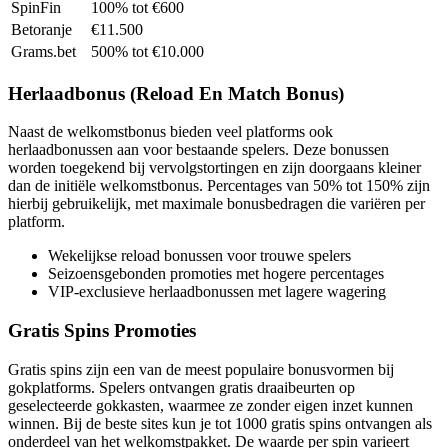
SpinFin
100% tot €600
Betoranje
€11.500
Grams.bet
500% tot €10.000
Herlaadbonus (Reload En Match Bonus)
Naast de welkomstbonus bieden veel platforms ook
herlaadbonussen aan voor bestaande spelers. Deze bonussen
worden toegekend bij vervolgstortingen en zijn doorgaans kleiner
dan de initiële welkomstbonus. Percentages van 50% tot 150% zijn
hierbij gebruikelijk, met maximale bonusbedragen die variëren per
platform.
Wekelijkse reload bonussen voor trouwe spelers
Seizoensgebonden promoties met hogere percentages
VIP-exclusieve herlaadbonussen met lagere wagering
Gratis Spins Promoties
Gratis spins zijn een van de meest populaire bonusvormen bij
gokplatforms. Spelers ontvangen gratis draaibeurten op
geselecteerde gokkasten, waarmee ze zonder eigen inzet kunnen
winnen. Bij de beste sites kun je tot 1000 gratis spins ontvangen als
onderdeel van het welkomstpakket. De waarde per spin varieert