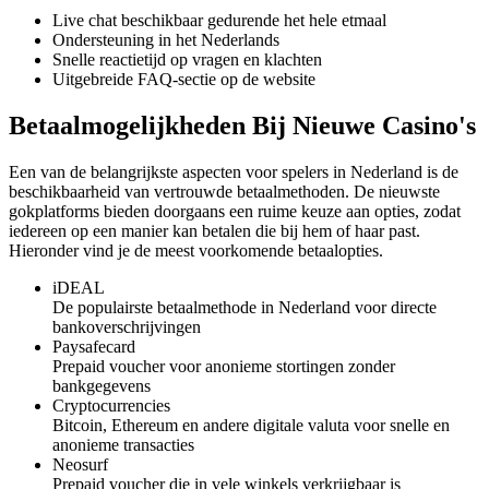
Live chat beschikbaar gedurende het hele etmaal
Ondersteuning in het Nederlands
Snelle reactietijd op vragen en klachten
Uitgebreide FAQ-sectie op de website
Betaalmogelijkheden Bij Nieuwe Casino's
Een van de belangrijkste aspecten voor spelers in Nederland is de
beschikbaarheid van vertrouwde betaalmethoden. De nieuwste
gokplatforms bieden doorgaans een ruime keuze aan opties, zodat
iedereen op een manier kan betalen die bij hem of haar past.
Hieronder vind je de meest voorkomende betaalopties.
iDEAL
De populairste betaalmethode in Nederland voor directe
bankoverschrijvingen
Paysafecard
Prepaid voucher voor anonieme stortingen zonder
bankgegevens
Cryptocurrencies
Bitcoin, Ethereum en andere digitale valuta voor snelle en
anonieme transacties
Neosurf
Prepaid voucher die in vele winkels verkrijgbaar is