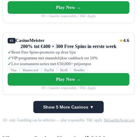
Play Now →
18+ | Gamble responsibly | T&C Apply
CasinoMeister
4.6
★
#5
200% tot €400 + 300 Free Spins in eerste week
Beste Free Spins-promotie op deze lijst
✓
VIP-programma met maandelijkse cashback tot 10%
✓
Live tournament-series met €50,000+ prijzenpot
✓
Visa
Mastercard
PayPal
Skrill
Neteller
Play Now →
18+ | Gamble responsibly | T&C Apply
Show 5 More Casinos ▼
18+ only. Gambling can be addictive — play responsibly. T&C apply.
BeGambleAware.org