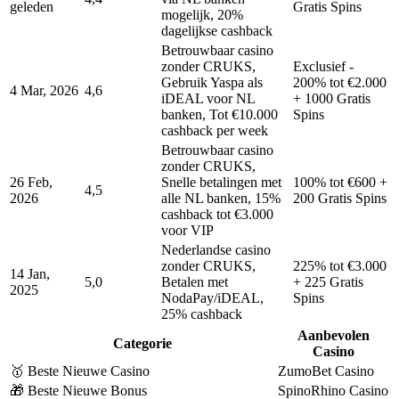
geleden
Gratis Spins
mogelijk, 20%
dagelijkse cashback
Betrouwbaar casino
zonder CRUKS,
Exclusief -
Gebruik Yaspa als
200% tot €2.000
4 Mar, 2026
4,6
iDEAL voor NL
+ 1000 Gratis
banken, Tot €10.000
Spins
cashback per week
Betrouwbaar casino
zonder CRUKS,
26 Feb,
Snelle betalingen met
100% tot €600 +
4,5
2026
alle NL banken, 15%
200 Gratis Spins
cashback tot €3.000
voor VIP
Nederlandse casino
zonder CRUKS,
225% tot €3.000
14 Jan,
5,0
Betalen met
+ 225 Gratis
2025
NodaPay/iDEAL,
Spins
25% cashback
Aanbevolen
Categorie
Casino
🥇 Beste Nieuwe Casino
ZumoBet Casino
🎁 Beste Nieuwe Bonus
SpinoRhino Casino