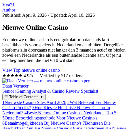
Vva71
Author
Published: April 9, 2026
·
Updated: April 10, 2026
Nieuwe Online Casino
Een nieuwe online casino is een gokplatform dat sinds kort
beschikbaar is voor spelers in Nederland en daarbuiten. Dergelijke
platforms zijn doorgaans niet langer dan 3 maanden actief en bieden
zowel een Nederlandse als een buitenlandse licentie aan. Of je nu
een beginner bent die met € 10 wil start
View Top nieuwe online casino →
★★★★★
4.9/5 — Verified by 517 readers
Daan Vermeer
Senior iGaming Analyst & Casino Review Specialist
☰
Table of Contents
▼
1
Nieuwste Casino Sites April 2026
2
Wat Betekent Een Nieuw
Casino Precies?
3
Hoe Kies Je Het Juiste Nieuwe Casino In
Nederland?
4
Beste Nieuwe Online Casino's Nederland | Top 5
5
Onze Beoordelingsmethode Voor Nieuwe Casino's
6
Betaalmogelijkheden Bij Nieuwe Casino's
7
Bonussen Die
Beschikbaar Zijn Bij Nieuwe Casino's
8
Spelcategorieën Bij Nieuwe