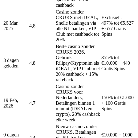
cashback
Casino zonder
CRUKS met iDEAL,
Exclusief -
20 Mar,
Snelle betalingen via
497% tot €5.527
4,8
2025
alle NL banken, VIP
+ 657 Gratis
Club met cashback tot
Spins
20%
Beste casino zonder
CRUKS 2026,
Gebruik
855% tot
8 dagen
4,8
Rillpay/Kryptonim als
€10.000 + 440
geleden
iDEAL, VIP Club met
Gratis Spins
20% cashback + 15%
rakeback
Casino zonder
CRUKS voor
Nederlanders,
150% tot €1.000
19 Feb,
4,7
Betalingen binnen 1
+ 100 Gratis
2026
minuut (iDEAL en
Spins
crypto), 20% cashback
elke week
Nieuw casino zonder
CRUKS, Betalingen
9 dagen
€10.000 + 1000
4,4
via NL banken