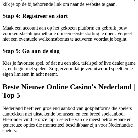
klik je op de bijbehorende link om naar de website te gaan.
Stap 4: Registreer en stort
Maak een account aan op het gekozen platform en gebruik jouw
voorkeursbetalingsmethode om een eerste storting te doen. Vergeet
niet een eventuele welkomstbonus te activeren voordat je begint.
Stap 5: Ga aan de slag
Kies je favoriete spel, of dat nu een slot, tafelspel of live dealer game
is, en begin met spelen. Zorg ervoor dat je verantwoord speelt en je
eigen limieten in acht neemt.
Beste Nieuwe Online Casino's Nederland |
Top 5
Nederland heeft een groeiend aanbod van gokplatforms die spelers
aantrekken met uitstekende bonussen en een breed spelaanbod.
Hieronder vind je onze top 5 selectie van de meest betrouwbare en
genereuze opties die momenteel beschikbaar zijn voor Nederlandse
spelers.